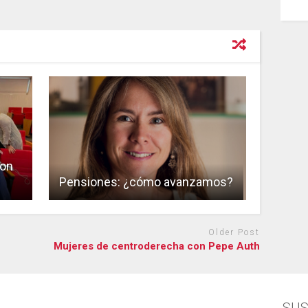
con
Pensiones: ¿cómo avanzamos?
Older Post
Mujeres de centroderecha con Pepe Auth